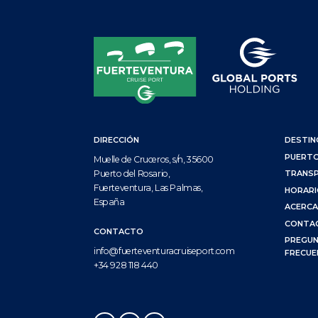
DIRECCIÓN
DESTIN
PUERT
Muelle de Cruceros, s/n, 35600
Puerto del Rosario,
TRANS
Fuerteventura, Las Palmas,
HORAR
España
ACERCA
CONTA
CONTACTO
PREGU
info@fuerteventuracruiseport.com
FRECUE
+34 928 118 440