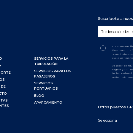
Suscríbete a nues
Consiento recib
Fuerteventura C
serán tratados 
cualquier mome
O
SERVICIOS PARA LA
TRIPULACIÓN
O
Al suscribirme,
segura y utiliza
SERVICIOS PARA LOS
PORTE
incluido el env
PASAJEROS
retirar mi cons
IOS
SERVICIOS
 DE
PORTUARIOS
CTO
BLOG
NTAS
APARCAMIENTO
NTES
Otros puertos G
Selecciona