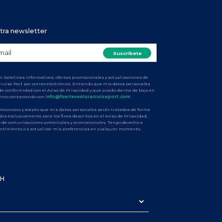
tra newsletter
ir boletines informativos, ofertas promocionales y actualizaciones de
ruise Port por correo electrónico. Entiendo que mis datos personales
de conformidad con el Aviso de Privacidad y que puedo darme de baja en
nto contactando con
info@fuerteventuracruiseport.com
.
 reconozco y acepto que mis datos personales serán tratados de forma
dos exclusivamente para los fines descritos en el Aviso de Privacidad,
ío de comunicaciones comerciales y promocionales. Tengo derecho a
entimiento o a actualizar mis preferencias en cualquier momento.
PH