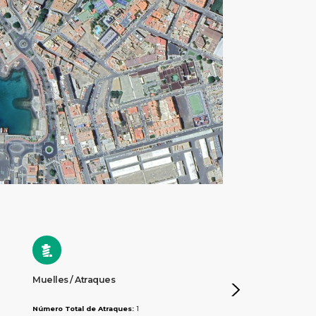
Muelles / Atraques
Distancias / Transpo
Número Total de Atraques:
1
Centro de la Ciudad:
500