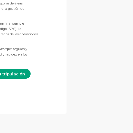
ispone de áreas
ra la gestión de
 terminal cumple
digo ISPS). La
arados de las operaciones
mbarque seguras y
d y rapidez en los
a tripulación