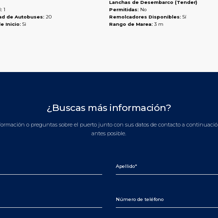
Lanchas de Desembarco (Tender)
:
1
Permitidas:
No
ad de Autobuses:
20
Remolcadores Disponibles:
Sí
e Inicio:
Si
Rango de Marea:
3 m
¿Buscas más información?
nformación o preguntas sobre el puerto junto con sus datos de contacto a continuació
antes posible.