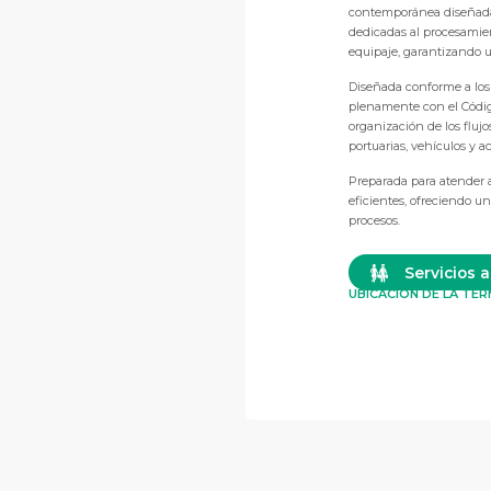
contemporánea diseñada p
dedicadas al procesamien
equipaje, garantizando u
Diseñada conforme a los 
plenamente con el Código
organización de los fluj
portuarias, vehículos y a
Preparada para atender 
eficientes, ofreciendo un
procesos.
Servicios a
UBICACIÓN DE LA TE