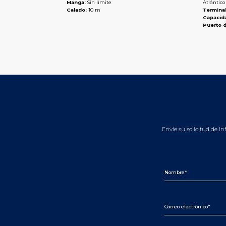
Manga:
Sin límite
Atlántico
Calado:
10 m
Terminal
Capacid
Puerto d
Envíe su solicitud de i