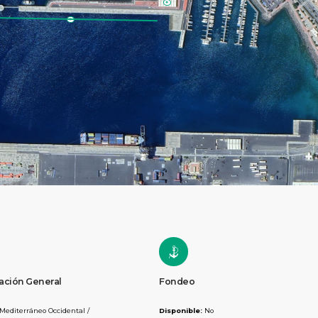
ación General
Fondeo
Mediterráneo Occidental /
Disponible:
No