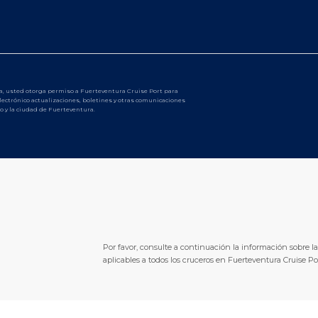
la, usted otorga permiso a Fuerteventura Cruise Port para
electrónico actualizaciones, boletines y otras comunicaciones
 y la ciudad de Fuerteventura.
Por favor, consulte a continuación la información sobre las
aplicables a todos los cruceros en Fuerteventura Cruise Po