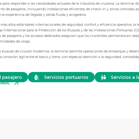
ara responder a las necesidades actuales de la industria de cruceros. La terminal d
to de pasajeros, incluyendo instalaciones eficientes de check-in y zonas cómodas pa
na experiencia de llegada y salida fluida y acogedora.
más altos estándares internacionales de seguridad, confort y eficiencia operativa, la
 Internacional para la Protección de los Buques y de las Instalaciones Portuarias (Có
os de pasajeros y los accesos dedicados aseguran que los cruceristas permanezcan sep
ctividades de carga.
a buques de crucero modernos, la terminal permite operaciones de embarque y dese
a conexión ágil entre el barco y tierra, con especial atención a la seguridad, comodida
l pasajero
Servicios portuarios
Servicios a l
RMINAL