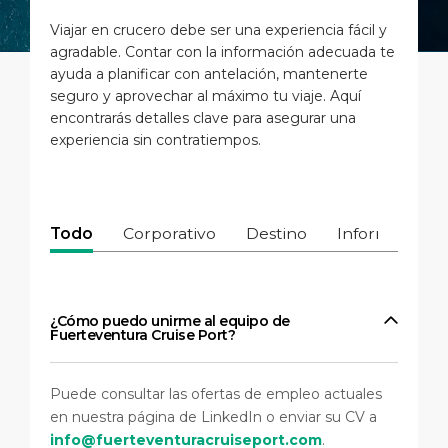
Viajes Cortos
Salud, Seguridad y Medio Ambien
Carrera profesional
Viajar en crucero debe ser una experiencia fácil y
PUERTO
agradable. Contar con la información adecuada te
Consejos especiales
Estadística
Centro de Medios
ayuda a planificar con antelación, mantenerte
seguro y aprovechar al máximo tu viaje. Aquí
ACERCA DE
Días Festivos
Contacto
encontrarás detalles clave para asegurar una
experiencia sin contratiempos.
DESTINO
Todo
Corporativo
Destino
Información d
¿Cómo puedo unirme al equipo de
Fuerteventura Cruise Port?
Puede consultar las ofertas de empleo actuales
en nuestra página de LinkedIn o enviar su CV a
info@fuerteventuracruiseport.com
.