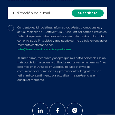
Consiento recibir boletines informativos, ofertas promocionales y
actualizaciones de Fuerteventura Cruise Port por correo electrónico.
Entiendo que mis datos personales serán tratados de conformidad
con el Aviso de Privacidad y que puedo darme de baja en cualquier
momento contactando con
info@fuerteventuracruiseport.com
.
Al suscribirme, reconozco y acepto que mis datos personales serán
tratados de forma segura y utilizados exclusivamente para los fines
descritos en el Aviso de Privacidad, incluido el envío de
comunicaciones comerciales y promocionales. Tengo derecho a
retirar mi consentimiento o a actualizar mis preferencias en
cualquier momento.